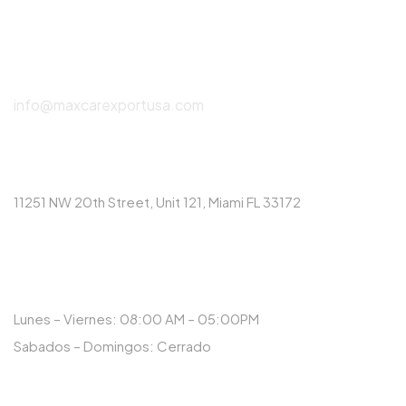
(786) 615-2550
info@maxcarexportusa.com
DIRECCIÓN
11251 NW 20th Street, Unit 121, Miami FL 33172
HORARIO
Lunes – Viernes: 08:00 AM – 05:00PM
Sabados – Domingos: Cerrado