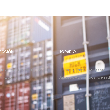
RECCIÓN
HORARIO
1 NW 20th Street, Unit 121,
Lunes – Viernes: 08:00 AM –
i FL 33172
Sabados – Domingos: Cerra