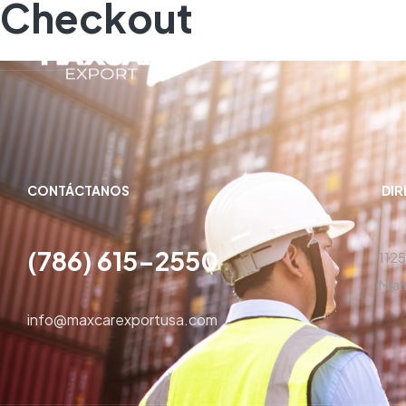
Checkout
CONTÁCTANOS
DI
(786) 615-2550
1125
Miam
info@maxcarexportusa.com