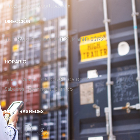
info@maxcarexportusa.com
DIRECCIÓN
11251 NW 20th Street, Unit 121, Miami FL 33172
HORARIO
Lunes – Viernes: 08:00 AM – 05:00PM
Sabados – Domingos: Cerrado
NUESTRAS REDES