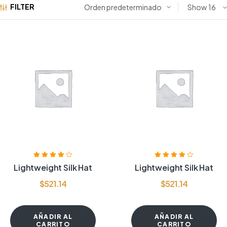
FILTER
Show
Valorado
Valorado
Lightweight Silk Hat
Lightweight Silk Hat
con
4.00
de
con
4.00
de
5
5
$
521.14
$
521.14
AÑADIR AL
AÑADIR AL
CARRITO
CARRITO