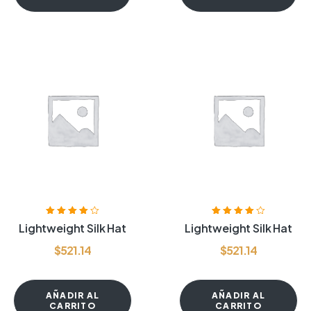
Valorado
Valorado
Lightweight Silk Hat
Lightweight Silk Hat
con
4.00
de
con
4.00
de
5
5
$
521.14
$
521.14
AÑADIR AL
AÑADIR AL
CARRITO
CARRITO