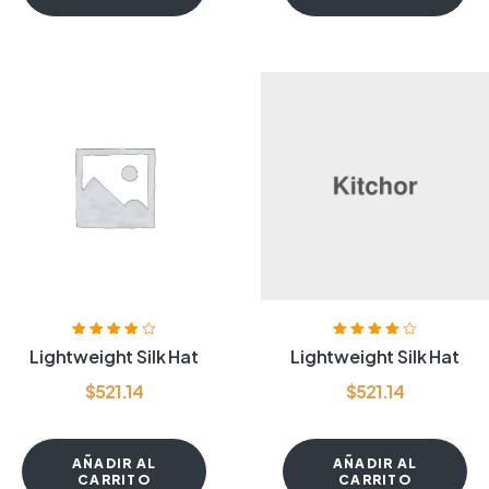
Valorado
Valorado
Lightweight Silk Hat
Lightweight Silk Hat
con
4.00
de
con
4.00
de
5
5
$
521.14
$
521.14
AÑADIR AL
AÑADIR AL
CARRITO
CARRITO