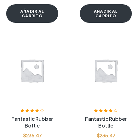
AÑADIR AL
AÑADIR AL
CARRITO
CARRITO
Valorado
Valorado
Fantastic Rubber
Fantastic Rubber
con
4.00
de
con
4.00
de
Bottle
Bottle
5
5
$
235.47
$
235.47