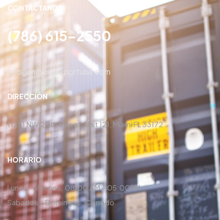
CONTÁCTANOS
(786) 615-2550
info@maxcarexportusa.com
DIRECCIÓN
11251 NW 20th Street, Unit 121, Miami FL 33172
HORARIO
Lunes – Viernes: 08:00 AM – 05:00PM
Sabados – Domingos: Cerrado