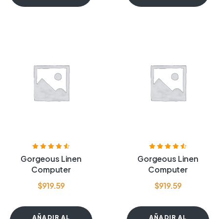
Valorado con
Valorado con
Gorgeous Linen
Gorgeous Linen
4.60
de 5
4.60
de 5
Computer
Computer
$
919.59
$
919.59
AÑADIR AL
AÑADIR AL