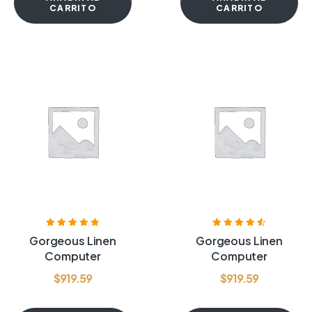
CARRITO
CARRITO
Valorado con
Valorado con
Gorgeous Linen
Gorgeous Linen
4.75
de 5
4.60
de 5
Computer
Computer
$
919.59
$
919.59