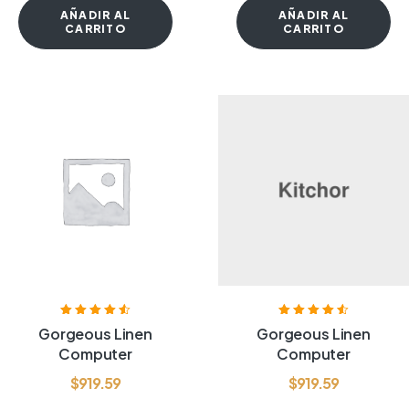
AÑADIR AL
AÑADIR AL
CARRITO
CARRITO
Valorado con
Valorado con
Gorgeous Linen
Gorgeous Linen
4.60
de 5
4.60
de 5
Computer
Computer
$
919.59
$
919.59