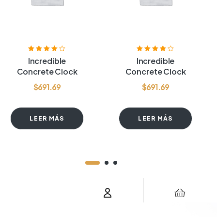
Valorado
Valorado
Incredible
Incredible
con
4.00
de
con
4.00
de
Concrete Clock
Concrete Clock
5
5
$
691.69
$
691.69
LEER MÁS
LEER MÁS