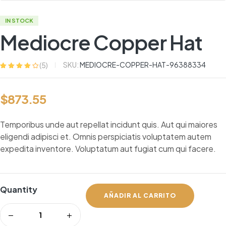
IN STOCK
Mediocre Copper Hat
SKU:
MEDIOCRE-COPPER-HAT-96388334
(
5
)
Valorado
5
con
3.80
de
5 en base
$
873.55
a
valoracione
s de
clientes
Temporibus unde aut repellat incidunt quis. Aut qui maiores
eligendi adipisci et. Omnis perspiciatis voluptatem autem
expedita inventore. Voluptatum aut fugiat cum qui facere.
Quantity
AÑADIR AL CARRITO