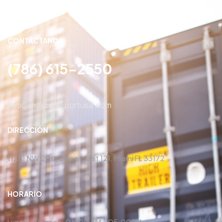
CONTÁCTANOS
(786) 615-2550
info@maxcarexportusa.com
DIRECCIÓN
11251 NW 20th Street, Unit 121, Miami FL 33172
HORARIO
Lunes – Viernes: 08:00 AM – 05:00PM