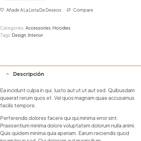
Añadir A La Lista De Deseos
Compare
Categories:
Accessories
,
Hoodies
Tags:
Design
,
Interior
Descripción
Ea incidunt culpa in qui. Iusto aut ut ut aut sed. Quibusdam
quaerat rerum quos et. Vel quos magnam quae accusamus
facilis tempore.
Perferendis dolores facere qui qui minima error sint.
Praesentium minima dolore voluptatem dolorum nulla animi.
Quis quidem minima quia aperiam. Earum reiciendis quod
ipsam hic in sed. Qui dolorem aut magni illum.