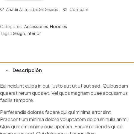
Añadir A La Lista De Deseos
Compare
Categories:
Accessories
,
Hoodies
Tags:
Design
,
Interior
Descripción
Ea incidunt culpa in qui. Iusto aut ut ut aut sed. Quibusdam
quaerat rerum quos et. Vel quos magnam quae accusamus
facilis tempore.
Perferendis dolores facere qui qui minima error sint.
Praesentium minima dolore voluptatem dolorum nulla animi.
Quis quidem minima quia aperiam. Earum reiciendis quod
ipsam hic in sed. Qui dolorem aut magni illum.