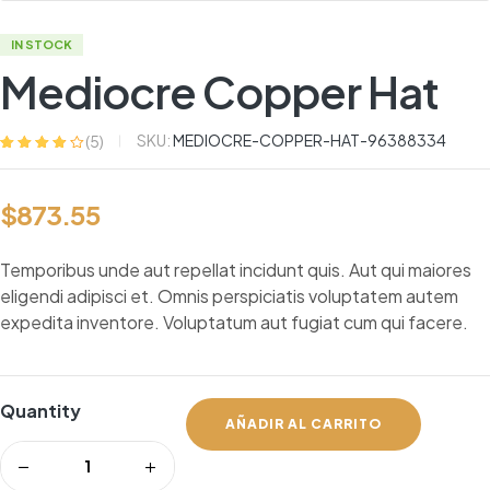
IN STOCK
Mediocre Copper Hat
SKU:
MEDIOCRE-COPPER-HAT-96388334
(
5
)
Valorado
5
con
3.80
de
5 en base
$
873.55
a
valoracione
s de
clientes
Temporibus unde aut repellat incidunt quis. Aut qui maiores
eligendi adipisci et. Omnis perspiciatis voluptatem autem
expedita inventore. Voluptatum aut fugiat cum qui facere.
Quantity
AÑADIR AL CARRITO