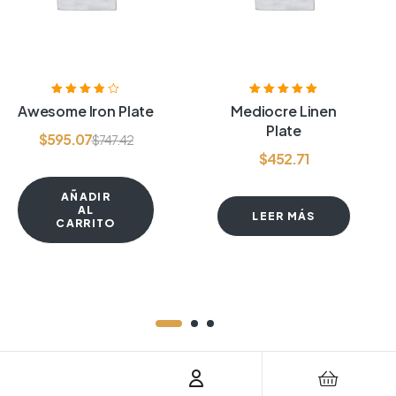
Valorado
Valorado con
Awesome Iron Plate
Mediocre Linen
con
3.75
de
5.00
de 5
Plate
5
$
595.07
$
747.42
$
452.71
AÑADIR
AL
LEER MÁS
CARRITO