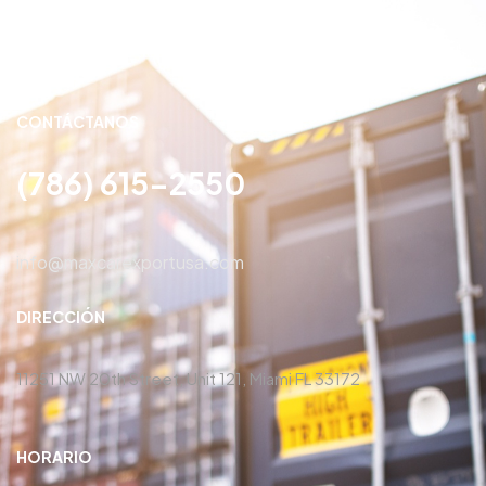
CONTÁCTANOS
(786) 615-2550
info@maxcarexportusa.com
DIRECCIÓN
11251 NW 20th Street, Unit 121, Miami FL 33172
HORARIO