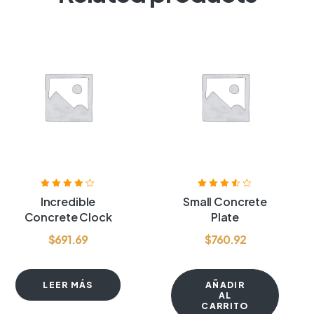
Valorado
Valorado
Incredible
Small Concrete
con
4.00
de
con
3.50
Concrete Clock
Plate
5
de 5
$
691.69
$
760.92
LEER MÁS
AÑADIR
AL
CARRITO