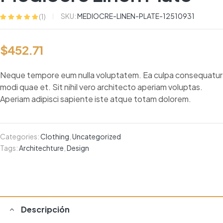
SKU:
MEDIOCRE-LINEN-PLATE-12510931
(
1
)
Valorado con
1
5.00
de 5 en
base a
$
452.71
valoración de un
cliente
Neque tempore eum nulla voluptatem. Ea culpa consequatur
modi quae et. Sit nihil vero architecto aperiam voluptas.
Aperiam adipisci sapiente iste atque totam dolorem.
Categories:
Clothing
,
Uncategorized
Tags:
Architechture
,
Design
Descripción