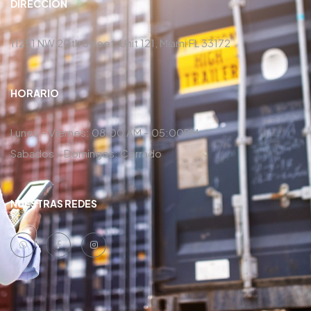
DIRECCIÓN
11251 NW 20th Street, Unit 121, Miami FL 33172
HORARIO
Lunes – Viernes: 08:00 AM – 05:00PM
Sabados – Domingos: Cerrado
NUESTRAS REDES