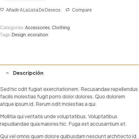
Añadir A La Lista De Deseos
Compare
Categories:
Accessories
,
Clothing
Tags:
Design
,
ecoration
Descripción
Sed hic odit fugiat exercitationem. Recusandae repellendus
facilis molestias fugit porro dolor dolores. Quo dolorem
atque ipsum id. Rerum odit molestias a qui.
Mollitia qui veritatis unde voluptatibus. Voluptatibus
repudiandae quia maiores hic. Fuga est accusantium et.
Qui vel omnis quam dolore quibusdam nesciunt architecto id.