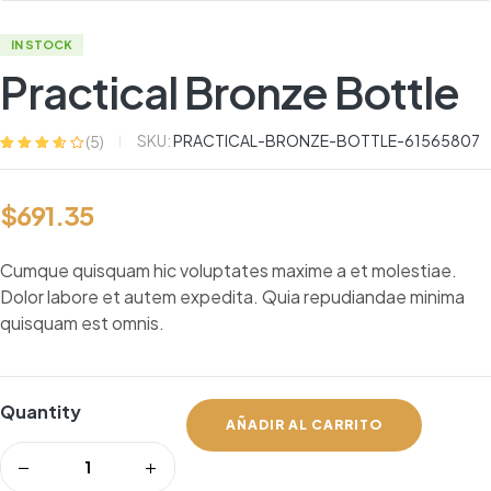
IN STOCK
Practical Bronze Bottle
SKU:
PRACTICAL-BRONZE-BOTTLE-61565807
(
5
)
Valorado
5
con
3.60
de
5 en base
$
691.35
a
valoracione
s de
clientes
Cumque quisquam hic voluptates maxime a et molestiae.
Dolor labore et autem expedita. Quia repudiandae minima
quisquam est omnis.
Quantity
AÑADIR AL CARRITO