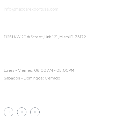
info@maxcarexportusa.com
DIRECCIÓN
11251 NW 20th Street, Unit 121, Miami FL 33172
HORARIO
Lunes – Viernes: 08:00 AM – 05:00PM
Sabados – Domingos: Cerrado
NUESTRAS REDES