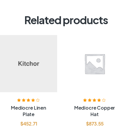
Related products
Valorado
Valorado
Mediocre Linen
Mediocre Copper
con
4.00
de
con
3.80
de
Plate
Hat
5
5
$
452.71
$
873.55