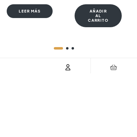
LEER MÁS
AÑADIR
AL
CARRITO
CONTÁCTANOS
(786) 615-2550