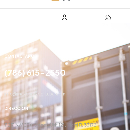
CONTÁCTANOS
(786) 615-2550
info@maxcarexportusa.com
DIRECCIÓN
11251 NW 20th Street, Unit 121, Miami FL 33172