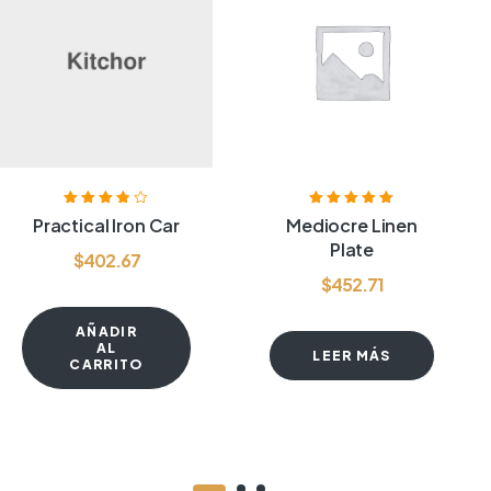
Valorado
Valorado con
Practical Iron Car
Mediocre Linen
con
3.80
de
5.00
de 5
Plate
5
$
402.67
$
452.71
AÑADIR
AL
LEER MÁS
CARRITO