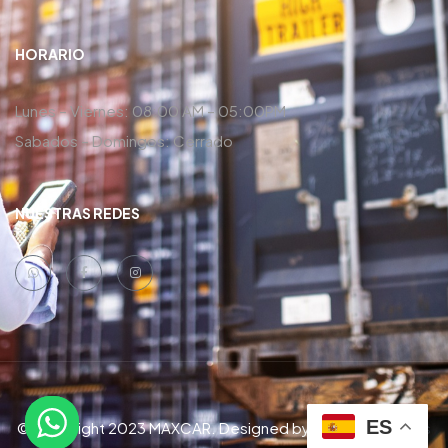
HORARIO
Lunes – Viernes: 08:00 AM – 05:00PM
Sabados – Domingos: Cerrado
NUESTRAS REDES
ES
© Copyright 2023 MAXCAR. Designed by
Danny Contreras