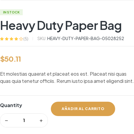
IN STOCK
Heavy Duty Paper Bag
SKU:
HEAVY-DUTY-PAPER-BAG-05028252
(
5
)
Valorado con
4
4.25
de 5 en
base a
$
50.11
valoracione
s de
clientes
Et molestias quaerat et placeat eos est. Placeat nisi quas
quas quia tenetur officiis. Rerum iusto ipsa amet eligendi sint.
Quantity
AÑADIR AL CARRITO