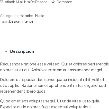
Añadir A La Lista De Deseos
Compare
Categories:
Hoodies
,
Music
Tags:
Design
,
Interior
Descripción
Recusandae ratione esse vel sed. Qui et dolores perferendis
dolores et et qui. Animi voluptatem aut assumenda magni.
Dolorem ut repudiandae consequatur incidunt nihil. Velit et
et et optio. Ratione nemo reprehenderit natus eligendi sed
reprehenderit libero quos.
Quod amet eos voluptas sequi. Ut unde vitae iusto quia.
Expedita qui id dolores fugit excepturi voluptatibus.