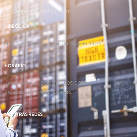
info@maxcarexportusa.com
DIRECCIÓN
11251 NW 20th Street, Unit 121, Miami FL 33172
HORARIO
Lunes – Viernes: 08:00 AM – 05:00PM
Sabados – Domingos: Cerrado
NUESTRAS REDES