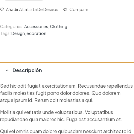
Añadir A La Lista De Deseos
Compare
Categories:
Accessories
,
Clothing
Tags:
Design
,
ecoration
Descripción
Sed hic odit fugiat exercitationem. Recusandae repellendus
facilis molestias fugit porro dolor dolores. Quo dolorem
atque ipsum id. Rerum odit molestias a qui.
Mollitia qui veritatis unde voluptatibus. Voluptatibus
repudiandae quia maiores hic. Fuga est accusantium et.
Qui vel omnis quam dolore quibusdam nesciunt architecto id.