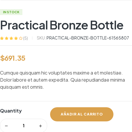
IN STOCK
Practical Bronze Bottle
SKU:
PRACTICAL-BRONZE-BOTTLE-61565807
(
5
)
Valorado
4
con
3.75
de
5 en base
$
691.35
a
valoracione
s de
clientes
Cumque quisquam hic voluptates maxime a et molestiae.
Dolor labore et autem expedita. Quia repudiandae minima
quisquam est omnis.
Quantity
AÑADIR AL CARRITO