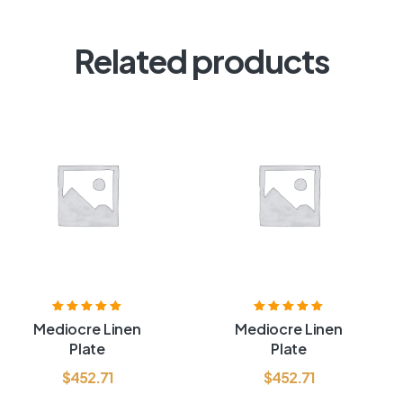
Related products
Valorado con
Valorado con
Mediocre Linen
Mediocre Linen
5.00
de 5
5.00
de 5
Plate
Plate
$
452.71
$
452.71