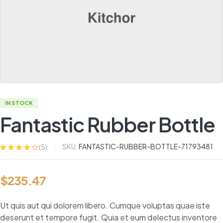
IN STOCK
Fantastic Rubber Bottle
SKU:
FANTASTIC-RUBBER-BOTTLE-71793481
(
5
)
Valorado
5
con
4.00
de
5 en base a
$
235.47
valoracione
s de
clientes
Ut quis aut qui dolorem libero. Cumque voluptas quae iste
deserunt et tempore fugit. Quia et eum delectus inventore