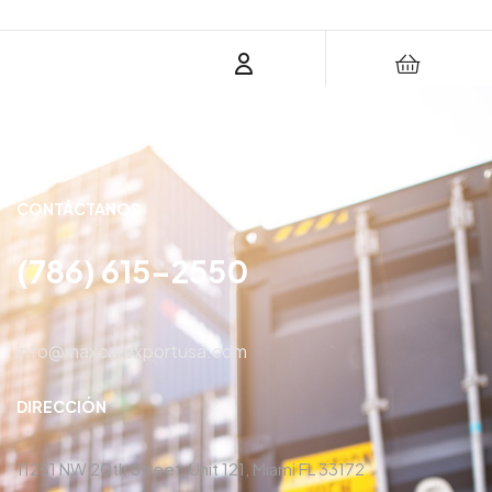
CONTÁCTANOS
(786) 615-2550
info@maxcarexportusa.com
DIRECCIÓN
11251 NW 20th Street, Unit 121, Miami FL 33172