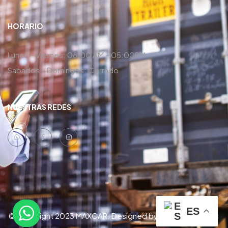
HORARIO
Lunes – Viernes: 08:00 AM – 05:00PM
Sabados – Domingos: Cerrado
NUESTRAS REDES
ES
© Copyright 2023 MAXCAR. Designed by
Danny Contreras