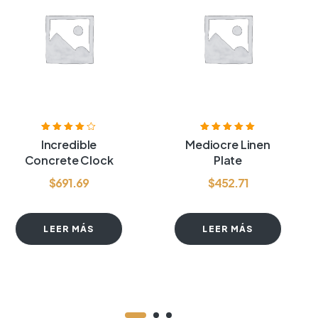
Valorado
Valorado con
Incredible
Mediocre Linen
con
4.00
de
5.00
de 5
Concrete Clock
Plate
5
$
691.69
$
452.71
LEER MÁS
LEER MÁS